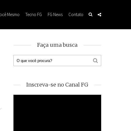
Você Mesmo
Tecno FG
FG News
Contato
Faça uma busca
Inscreva-se no Canal FG