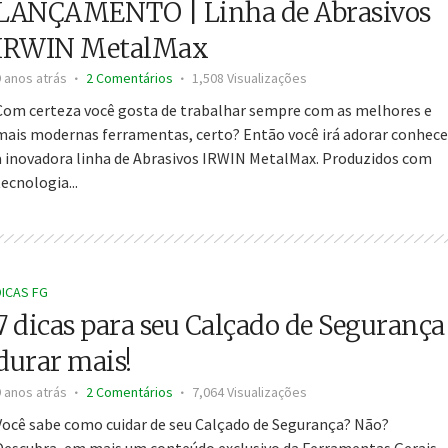
LANÇAMENTO | Linha de Abrasivos
IRWIN MetalMax
9 anos atrás
2 Comentários
1,508 Visualizações
Com certeza você gosta de trabalhar sempre com as melhores e
mais modernas ferramentas, certo? Então você irá adorar conhece
a inovadora linha de Abrasivos IRWIN MetalMax. Produzidos com
tecnologia...
DICAS FG
7 dicas para seu Calçado de Segurança
durar mais!
9 anos atrás
2 Comentários
7,064 Visualizações
Você sabe como cuidar de seu Calçado de Segurança? Não?
Descubra, em mais um conteúdo exclusivo da Ferramentas Gerais,