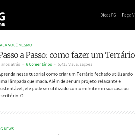
Dicas FG
Faça 
FAÇA VOCÊ MESMO
Passo a Passo: como fazer um Terrário
9 anos atrás
6 Comentários
5,415 Visualizações
Aprenda neste tutorial como criar um Terrário fechado utilizando
uma lâmpada queimada. Além de ser um projeto relaxante e
sustentável, ele pode ser utilizado como enfeite em sua casa ou
scritório. O...
FG NEWS