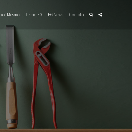
Você Mesmo
Tecno FG
FG News
Contato