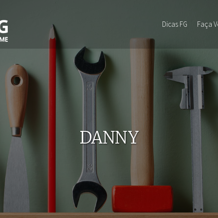
Dicas FG
Faça 
DANNY