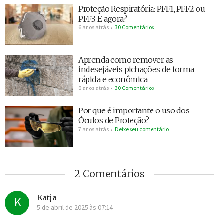
Proteção Respiratória: PFF1, PFF2 ou
PFF3. E agora?
6 anos atrás
30 Comentários
Aprenda como remover as
indesejáveis pichações de forma
rápida e econômica
8 anos atrás
30 Comentários
Por que é importante o uso dos
Óculos de Proteção?
7 anos atrás
Deixe seu comentário
2 Comentários
Katja
K
5 de abril de 2025 às 07:14