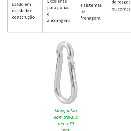
Excelente
de resgat
usado em
e sistemas
para polias
ou cordas
escalada e
de
e
construção.
frenagem.
ancoragens.
Mosquetão
com trava, 5
mm x 50
mm,