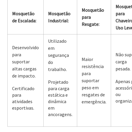
Mosque
Mosquetão
Mosquetão
Mosquetão
para
para
de Escalada:
Industrial:
Chaveir
Resgate:
Uso Leve
Utilizado
Desenvolvido
em
para
Não sup
segurança
Maior
suportar
carga
do
resistência
altas cargas
pesada.
trabalho.
para
de impacto.
suportar
Apenas 
Projetado
peso em
acessór
Certificado
para carga
ou
resgates de
para
estática e
organiz
atividades
dinâmica
emergência.
esportivas.
em
ancoragens.