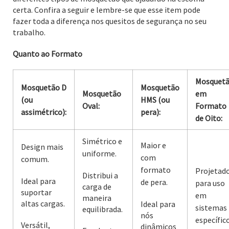
certa. Confira a seguir e lembre-se que esse item pode
fazer toda a diferença nos quesitos de segurança no seu
trabalho.
Quanto ao Formato
Mosquet
Mosquetão D
Mosquetão
Mosquetão
em
(ou
HMS (ou
Oval:
Formato
assimétrico):
pera):
de Oito:
Simétrico e
Maior e
Design mais
uniforme.
com
comum.
formato
Projetad
Distribui a
Ideal para
de pera.
para uso
carga de
suportar
em
maneira
altas cargas.
Ideal para
sistemas
equilibrada.
nós
específic
Versátil,
dinâmicos