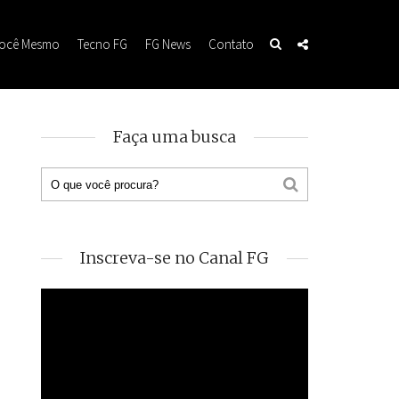
Você Mesmo
Tecno FG
FG News
Contato
Faça uma busca
Inscreva-se no Canal FG