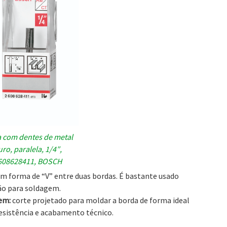
a com dentes de metal
ro, paralela, 1/4″,
608628411, BOSCH
em forma de “V” entre duas bordas. É bastante usado
ão para soldagem.
gem:
corte projetado para moldar a borda de forma ideal
esistência e acabamento técnico.