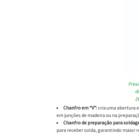
Fres
du
2
Chanfro em “V”:
cria uma abertura 
em junções de madeira ou na preparaç
Chanfro de preparação para solda
para receber solda, garantindo maior r