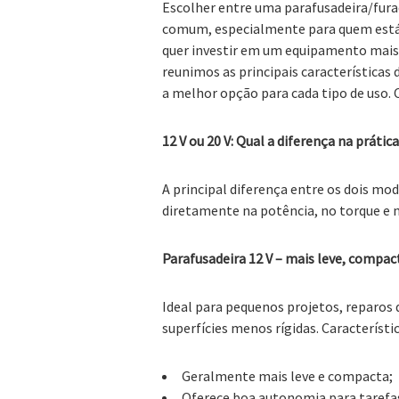
Escolher entre uma parafusadeira/furad
comum, especialmente para quem está
quer investir em um equipamento mais ro
reunimos as principais características
a melhor opção para cada tipo de uso. C
12 V ou 20 V: Qual a diferença na prátic
A principal diferença entre os dois mo
diretamente na potência, no torque e
Parafusadeira 12 V – mais leve, compact
Ideal para pequenos projetos, reparo
superfícies menos rígidas. Característic
Geralmente mais leve e compacta;
Oferece boa autonomia para tarefas 