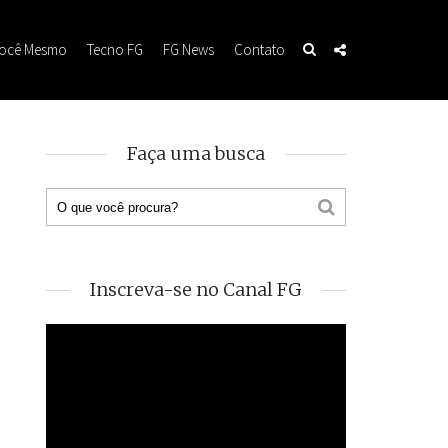
Você Mesmo
Tecno FG
FG News
Contato
Faça uma busca
Inscreva-se no Canal FG