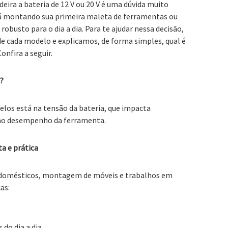
eira a bateria de 12 V ou 20 V é uma dúvida muito
 montando sua primeira maleta de ferramentas ou
busto para o dia a dia. Para te ajudar nessa decisão,
 de cada modelo e explicamos, de forma simples, qual é
onfira a seguir.
a?
delos está na tensão da bateria, que impacta
 no desempenho da ferramenta.
a e prática
s domésticos, montagem de móveis e trabalhos em
as:
do dia a dia.